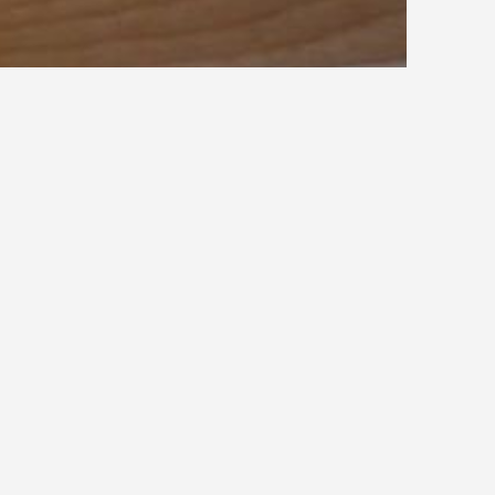
T
U
V
W
X
Y
Z