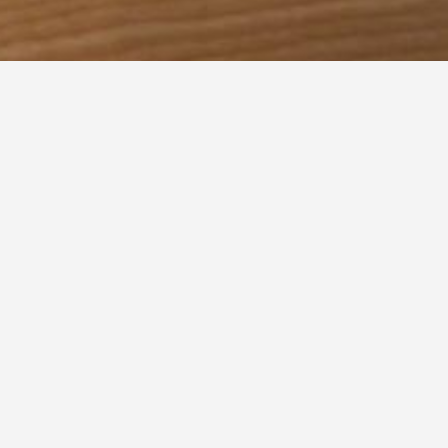
J
K
L
M
N
O
P
Q
R
S