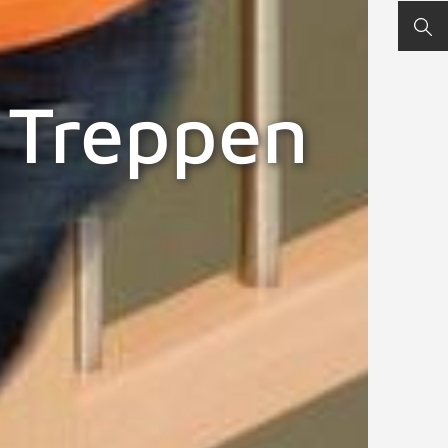
SUC
i Treppen