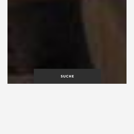
SUCHE
A
B
C
D
E
F
G
H
I
J
K
L
M
N
O
P
Q