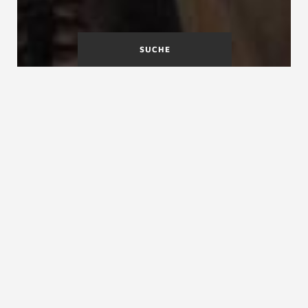
SUCHE
Maßtoleranzen
MBO
Material
Material für Treppen, Treppenbau- Material
Das richtige Material für Ihre Treppe
Noch nie war das Angebot vielseitiger. Während
früherer Generationen ihre Treppen noch den vor Ort
verfügbaren Baustoff verwenden mussten, hat sich